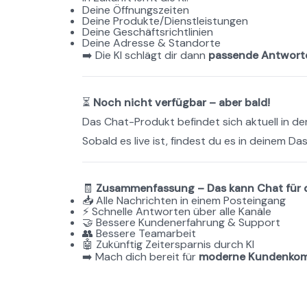
Deine Öffnungszeiten
Deine Produkte/Dienstleistungen
Deine Geschäftsrichtlinien
Deine Adresse & Standorte
➡️ Die KI schlägt dir dann 
passende Antwort
⏳ 
Noch nicht verfügbar – aber bald!
Das Chat-Produkt befindet sich aktuell in d
Sobald es live ist, findest du es in deinem D
🧾 
Zusammenfassung – Das kann Chat für d
📥 Alle Nachrichten in einem Posteingang
⚡ Schnelle Antworten über alle Kanäle
🤝 Bessere Kundenerfahrung & Support
👥 Bessere Teamarbeit
🤖 Zukünftig Zeitersparnis durch KI
➡️ Mach dich bereit für 
moderne Kundenkommun