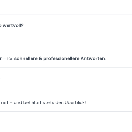
o wertvoll?
r
 – für 
schnellere & professionellere Antworten
.
:
n ist – und behältst stets den Überblick!