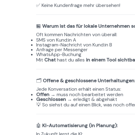
✅ Keine Kundenfrage mehr übersehen!
🏪 
Warum ist das für lokale Unternehmen s
Oft kommen Nachrichten von überall:
SMS von Kund:in A
Instagram-Nachricht von Kund:in B
Anfrage per Messenger
WhatsApp-Buchung
Mit 
Chat
 hast du alles 
in einem Tool sichtba
🗂️ 
Offene & geschlossene Unterhaltungen
Jede Konversation erhält einen Status:
Offen
 → muss noch bearbeitet werden
Geschlossen
 → erledigt & abgehakt
💡 So siehst du auf einen Blick, was noch offe
🤖 
KI-Automatisierung (in Planung):
In Zukunft lernt die KI: